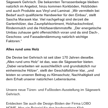
Sägewerk Gehrisch. Die bekannten Terrassenbelege bleiben
natürlich im Angebot, hinzu kommen Korkböden, Holzböden
und auch Produkte aus Vinyl und Laminat. „Wir vermitteln bei
Bedarf auch qualifizierte Handwerker für den Einbau“, stellt
Sascha Marasek klar. Viel nachgefragt sind derzeit die
Gartenhölzer, das Zaunpfahlsortiment, Holzhackschnitzel,
Rindenmulch und die Holzfaserdämmstoffe. „Der energetische
Umbau zuhause geht offensichtlich voran und da sind Dach-,
Geschoss- und Fassadendämmung natürlich wichtige
Faktoren.“
Alles rund ums Holz
Die Devise bei Gehrisch ist seit über 170 Jahren dieselbe.
„Alles rund ums Holz“ ist das, was die Sägewerker bieten.
„Dabei verarbeiten wir ausschließlich und grundsätzlich nur
einheimische Hölzer“, stellt der Geschäftsführer klar, „und
leisten so unseren Beitrag zu Klimaschutz, Nachhaltigkeit und
dem Erhalt unserer natürlichen Lebensräume.
Unsere neue Türen- und Fußboden-Ausstellung im Sägewerk
Gehrisch.
Entdecken Sie auch die Design-Böden der Firma LOBO
HOME. Hier ein Beispiel für den hochwertigen Klick-